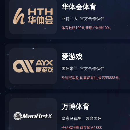
了解更多
中图打印机
产品
当前位置： 拼搏在线官方网站
中图打印机
产品中心
耗材与配件
服务与支持