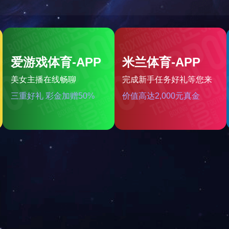
020DN
友情链接
电