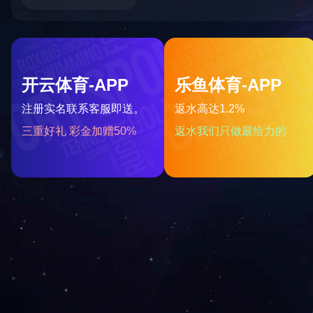
M1
网上商城